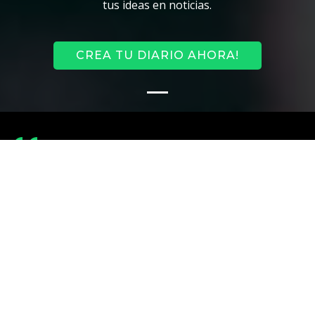
tus ideas en noticias.
CREA TU DIARIO AHORA!
Plataforma Online Inteligente
Adiarios lanza tu Diario Digital en segundos, sin conocimientos
técnicos. Con IA, genera y optimiza contenido
automáticamente, liberándote para cautivar a tus lectores con
información relevante.
Fácil y Potente